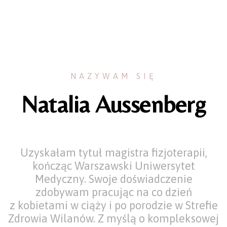
NAZYWAM SIĘ
Natalia Aussenberg
Uzyskałam tytuł magistra fizjoterapii,
kończąc Warszawski Uniwersytet
Medyczny. Swoje doświadczenie
zdobywam pracując na co dzień
z kobietami w ciąży i po porodzie w Strefie
Zdrowia Wilanów. Z myślą o kompleksowej