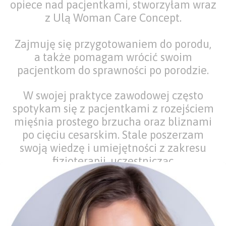
opiece nad pacjentkami, stworzyłam wraz
z Ulą Woman Care Concept.
Zajmuję się przygotowaniem do porodu,
a także pomagam wrócić swoim
pacjentkom do sprawności po porodzie.
W swojej praktyce zawodowej często
spotykam się z pacjentkami z rozejściem
mięśnia prostego brzucha oraz bliznami
po cięciu cesarskim. Stale poszerzam
swoją wiedzę i umiejętności z zakresu
fizjoterapii, uczestnicząc
w specjalistycznych kursach i szkoleniach.
Do każdej pacjentki podchodzę
indywidualnie, aby jak najlepiej zrozumieć
jej potrzeby. Prywatnie jestem miłośniczką