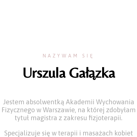
NAZYWAM SIĘ
Urszula Gałązka
Jestem absolwentką Akademii Wychowania
Fizycznego w Warszawie, na której zdobyłam
tytuł magistra z zakresu fizjoterapii.
Specjalizuje się w terapii i masażach kobiet