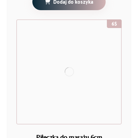
Dodaj do koszyka
6
$
Piłeczka do masażu 6cm