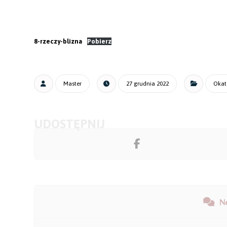
8-rzeczy-blizna
Pobierz
Master
27 grudnia 2022
Okat
N