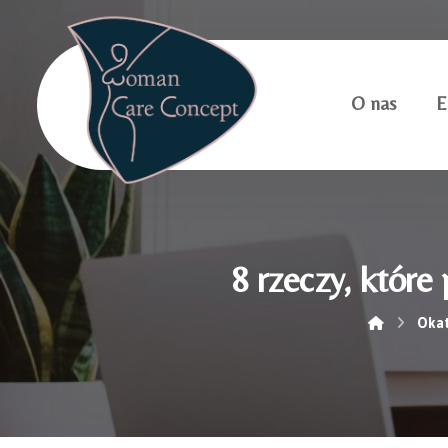
O nas
E
8 rzeczy, które
Okat