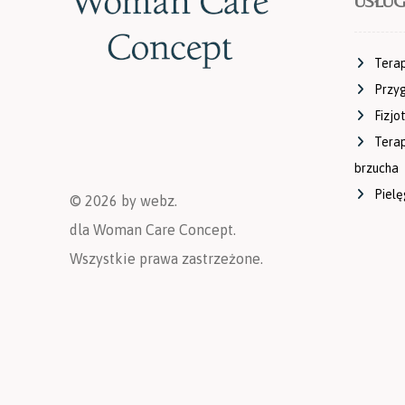
USŁUG
Terap
Przy
Fizjo
Terap
brzucha
Pielę
©
2026
by webz.
dla Woman Care Concept.
Wszystkie prawa zastrzeżone.